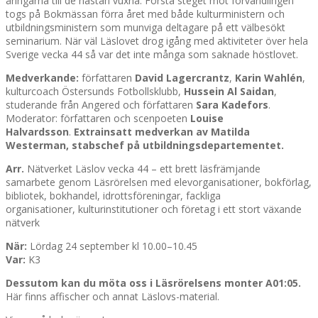
åringarna till de nästan vuxna. Första steget mot förvandlingen
togs på Bokmässan förra året med både kulturministern och
utbildningsministern som munviga deltagare på ett välbesökt
seminarium. När väl Läslovet drog igång med aktiviteter över hela
Sverige vecka 44 så var det inte många som saknade höstlovet.
Medverkande:
författaren
David Lagercrantz
,
Karin Wahlén
,
kulturcoach Östersunds Fotbollsklubb,
Hussein Al Saidan
,
studerande från Angered och författaren
Sara Kadefors
.
Moderator: författaren och scenpoeten
Louise
Halvardsson
.
Extrainsatt medverkan av Matilda
Westerman
, stabschef på utbildningsdepartementet.
Arr.
Nätverket Läslov vecka 44 – ett brett läsfrämjande
samarbete genom Läsrörelsen med elevorganisationer, bokförlag,
bibliotek, bokhandel, idrottsföreningar, fackliga
organisationer, kulturinstitutioner och företag i ett stort växande
nätverk
När:
Lördag 24 september kl 10.00–10.45
Var:
K3
Dessutom kan du möta oss i Läsrörelsens monter
A01:05.
Här finns affischer och annat Läslovs-material.