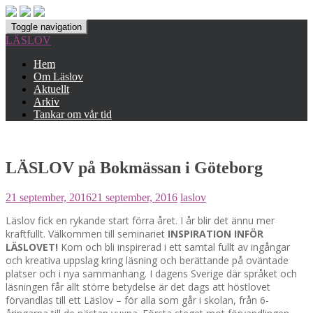
Toggle navigation
LÄSLOV
Hem
Om Läslov
Aktuellt
Arkiv
Tankar om vår tid
LÄSLOV på Bokmässan i Göteborg
21 september, 2016
21 september, 2016
laslov
Läslov fick en rykande start förra året. I år blir det ännu mer
kraftfullt. Välkommen till seminariet
INSPIRATION INFÖR
LÄSLOVET!
Kom och bli inspirerad i ett samtal fullt av ingångar
och kreativa uppslag kring läsning och berättande på oväntade
platser och i nya sammanhang. I dagens Sverige där språket och
läsningen får allt större betydelse är det dags att höstlovet
förvandlas till ett Läslov – för alla som går i skolan, från 6-