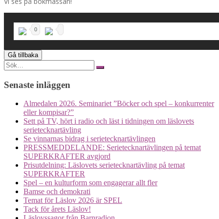
Vi ses på bokmässan!
0
Search
for:
Senaste inläggen
Almedalen 2026. Seminariet ”Böcker och spel – konkurrenter
eller kompisar?”
Sett på TV, hört i radio och läst i tidningen om läslovets
serietecknartävling
Se vinnarnas bidrag i serietecknartävlingen
PRESSMEDDELANDE: Serietecknartävlingen på temat
SUPERKRAFTER avgjord
Prisutdelning: Läslovets serietecknartävling på temat
SUPERKRAFTER
Spel – en kulturform som engagerar allt fler
Bamse och demokrati
Temat för Läslov 2026 är SPEL
Tack för årets Läslov!
Läslovssagor från Barnradion