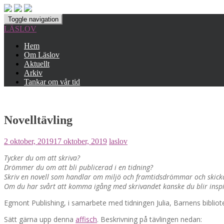
Toggle navigation
LÄSLOV
Hem
Om Läslov
Aktuellt
Arkiv
Tankar om vår tid
Novelltävling
2 oktober, 2019
17 oktober, 2019
laslov
Tycker du om att skriva?
Drömmer du om att bli publicerad i en tidning?
Skriv en novell som handlar om miljö och framtidsdrömmar och skicka i
Om du har svårt att komma igång med skrivandet kanske du blir inspi
Egmont Publishing, i samarbete med tidningen Julia, Barnens bibliotek 
Sätt gärna upp denna
affisch
. Beskrivning på tävlingen nedan: