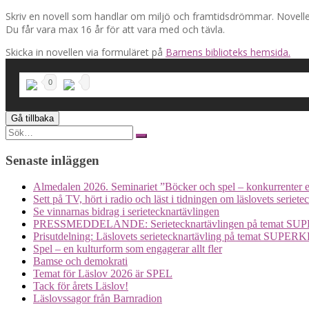
Skriv en novell som handlar om miljö och framtidsdrömmar. Novellen
Du får vara max 16 år för att vara med och tävla.
Skicka in novellen via formuläret på
Barnens biblioteks hemsida.
0
Search
for:
Senaste inläggen
Almedalen 2026. Seminariet ”Böcker och spel – konkurrenter e
Sett på TV, hört i radio och läst i tidningen om läslovets seriete
Se vinnarnas bidrag i serietecknartävlingen
PRESSMEDDELANDE: Serietecknartävlingen på temat S
Prisutdelning: Läslovets serietecknartävling på temat SUP
Spel – en kulturform som engagerar allt fler
Bamse och demokrati
Temat för Läslov 2026 är SPEL
Tack för årets Läslov!
Läslovssagor från Barnradion