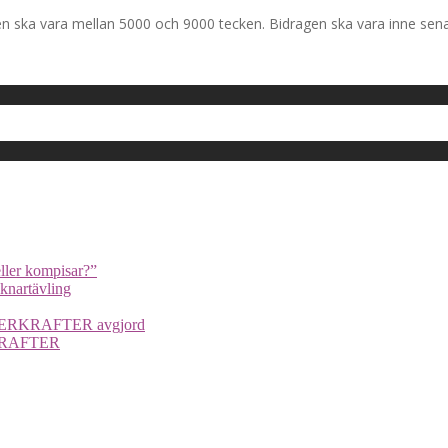
 ska vara mellan 5000 och 9000 tecken. Bidragen ska vara inne senas
ller kompisar?”
cknartävling
UPERKRAFTER avgjord
ERKRAFTER