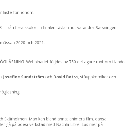
ar läste för honom.
– från flera skolor – i finalen tävlar mot varandra. Satsningen
okmässan 2020 och 2021.
HÖGLÄSNING. Webbinariet följdes av 750 deltagare runt om i landet
en
Josefine Sundström
och
David Batra,
ståuppkomiker och
högläsning.
y och Skärholmen. Man kan bland annat animera film, dansa
eller gå på poesi-verkstad med Nachla Libre. Läs mer på