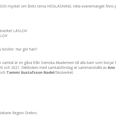
vet. Och mycket om årets tema HÖGLÄSNING. Hela evenemanget finns
Nätverket LÄSLOV
ÄSLOV
v böcker. Hur gör han?
 samtal är en gåva från Svenska Akademien till alla barn som börjar f
2020 och 2021. Diktboken med samtalsförslag är sammanställd av
Ann 
 och
Tammi Gustafsson Nadel
/Skolverket.
tekarie Region Örebro.