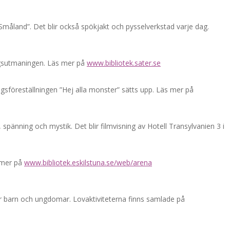
Småland”. Det blir också spökjakt och pysselverkstad varje dag.
agsutmaningen. Läs mer på
www.bibliotek.sater.se
sföreställningen ”Hej alla monster” sätts upp. Läs mer på
änning och mystik. Det blir filmvisning av Hotell Transylvanien 3 i
s mer på
www.bibliotek.eskilstuna.se/web/arena
r barn och ungdomar. Lovaktiviteterna finns samlade på