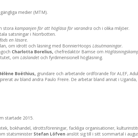
lgängliga medier (MTM).
en stora
kampanjen för att högläsa för varandra
och i olika miljöer.
tala satsningar i Norrbotten.
föds en läsare.
kolan, om idrott och läsning med BonnierHoops
Läsutmaningar.
ngoch
Charlotta Borelius,
chefredaktör Bamse om
Högläsningskam
itutet, om
Läslandet
och fyrdimensionell högläsning.
élène Boëthius,
grundare och arbetande ordförande för ALEF, Adu
inspirerat av bland andra Paulo Freire. De arbetar bland annat i Ugan
m startade 2015.
tek, bokhandel, idrottsföreningar, fackliga organisationer, kulturinsti
om statsminister
Stefan Löfven
anslöt sig till i sitt sommartal i augu