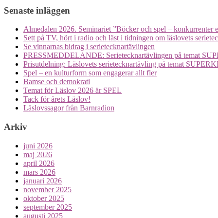
Senaste inläggen
Almedalen 2026. Seminariet ”Böcker och spel – konkurrenter e
Sett på TV, hört i radio och läst i tidningen om läslovets seriete
Se vinnarnas bidrag i serietecknartävlingen
PRESSMEDDELANDE: Serietecknartävlingen på temat S
Prisutdelning: Läslovets serietecknartävling på temat SUP
Spel – en kulturform som engagerar allt fler
Bamse och demokrati
Temat för Läslov 2026 är SPEL
Tack för årets Läslov!
Läslovssagor från Barnradion
Arkiv
juni 2026
maj 2026
april 2026
mars 2026
januari 2026
november 2025
oktober 2025
september 2025
augusti 2025