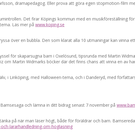
as Karlsson, dramapedagog. Eller prova att göra egen stopmotion-film 
umintrollen. Det firar Köpings kommun med en musikföreställning fö
ltema. Läs mer på
www.koping.se
yssa över en bubbla. Den som klarat alla 10 utmaningar kan vinna ett 
ir pyssel för skaparsugna barn i Oxelösund, tipsrunda med Martin Wi
uiz om Martin Widmarks böcker där det finns chans att vinna en av ha
älv, i Linköping, med Halloween-tema, och i Danderyd, med författarsa
en Bamsesaga och lämna in ditt bidrag senast 7 november på
www.bams
tänka på när man läser högt, både för föräldrar och barn. Bamsereda
-och-lararhandledning-om-hoglasning