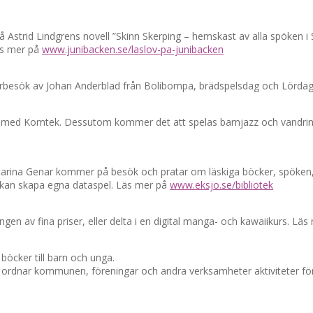
å Astrid Lindgrens novell ”Skinn Skerping – hemskast av alla spöken i 
Läs mer på
www.junibacken.se/laslov-pa-junibacken
attarbesök av Johan Anderblad från Bolibompa, brädspelsdag och Lörd
a med Komtek. Dessutom kommer det att spelas barnjazz och vandring
tarina Genar kommer på besök och pratar om läskiga böcker, spöken, sp
 kan skapa egna dataspel. Läs mer på
www.eksjo.se/bibliotek
ngen av fina priser, eller delta i en digital manga- och kawaiikurs. Lä
böcker till barn och unga.
 ordnar kommunen, föreningar och andra verksamheter aktiviteter fö