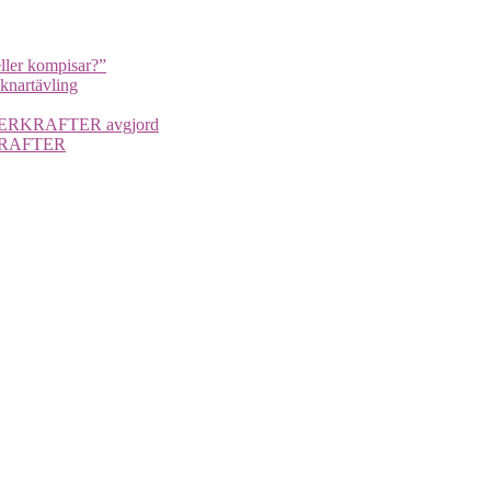
ller kompisar?”
cknartävling
UPERKRAFTER avgjord
ERKRAFTER