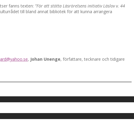
atser fanns texten:
”För att stötta Läsrörelsens initiativ Läslov v. 44
lturrådet till bland annat bibliotek för att kunna arrangera
gard@yahoo.se
,
Johan Unenge
, författare, tecknare och tidigare