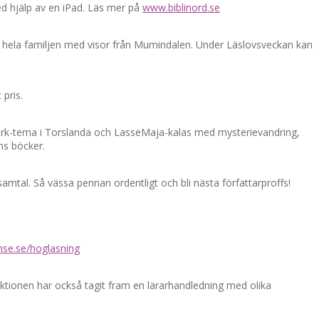
med hjälp av en iPad. Läs mer på
www.biblinord.se
r hela familjen med visor från Mumindalen. Under Läslovsveckan kan
pris.
dmark-tema i Torslanda och LasseMaja-kalas med mysterievandring,
ns böcker.
mtal. Så vässa pennan ordentligt och bli nästa författarproffs!
e.se/hoglasning
ktionen har också tagit fram en lärarhandledning med olika