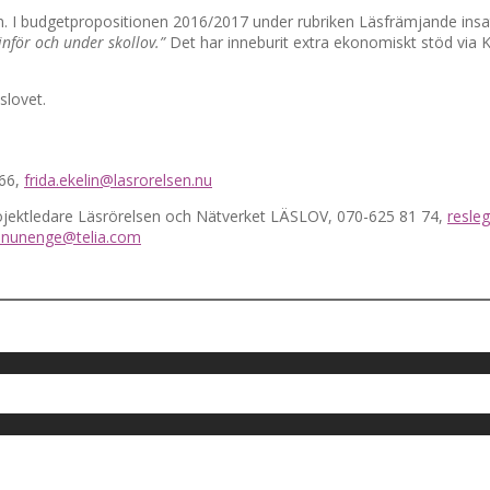
rten. I budgetpropositionen 2016/2017 under rubriken Läsfrämjande ins
 inför och under skollov.”
Det har inneburit extra ekonomiskt stöd via Ku
slovet.
 66,
frida.ekelin@lasrorelsen.nu
rojektledare Läsrörelsen och Nätverket LÄSLOV, 070-625 81 74,
resle
anunenge@telia.com