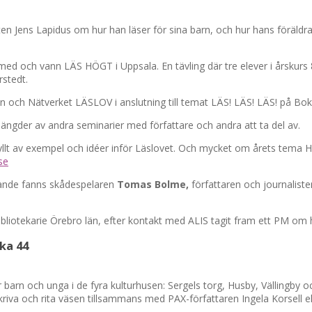
aten Jens Lapidus om hur han läser för sina barn, och hur hans föräldr
ed och vann LÄS HÖGT i Uppsala. En tävling där tre elever i årskurs 8 
stedt.
en och Nätverket LÄSLOV i anslutning till temat LÄS! LÄS! LÄS! på B
ängder av andra seminarier med författare och andra att ta del av.
llt av exempel och idéer inför Läslovet. Och mycket om årets tema 
se
nde fanns skådespelaren
Tomas Bolme,
författaren och journalist
bliotekarie Örebro län, efter kontakt med ALIS tagit fram ett PM om 
ka 44
ör barn och unga i de fyra kulturhusen: Sergels torg, Husby, Vällingb
kriva och rita väsen tillsammans med PAX-författaren Ingela Korsell 