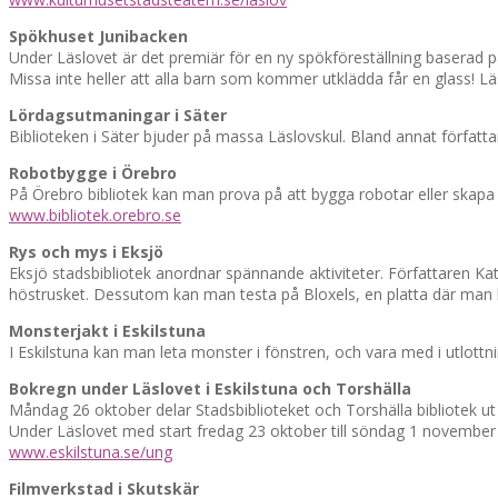
Spökhuset Junibacken
Under Läslovet är det premiär för en ny spökföreställning baserad p
Missa inte heller att alla barn som kommer utklädda får en glass! 
Lördagsutmaningar i Säter
Biblioteken i Säter bjuder på massa Läslovskul. Bland annat förf
Robotbygge i Örebro
På Örebro bibliotek kan man prova på att bygga robotar eller skap
www.bibliotek.orebro.se
Rys och mys i Eksjö
Eksjö stadsbibliotek anordnar spännande aktiviteter. Författaren Ka
höstrusket. Dessutom kan man testa på Bloxels, en platta där man
Monsterjakt i Eskilstuna
I Eskilstuna kan man leta monster i fönstren, och vara med i utlottni
Bokregn under Läslovet i Eskilstuna och Torshälla
Måndag 26 oktober delar Stadsbiblioteket och Torshälla bibliotek ut 
Under Läslovet med start fredag 23 oktober till söndag 1 november
www.eskilstuna.se/ung
Filmverkstad i Skutskär