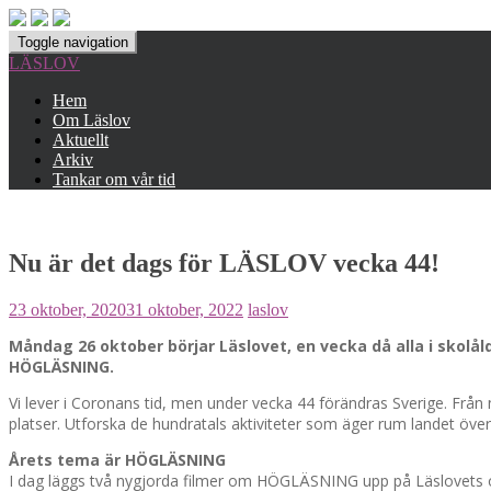
Toggle navigation
LÄSLOV
Hem
Om Läslov
Aktuellt
Arkiv
Tankar om vår tid
Nu är det dags för LÄSLOV vecka 44!
23 oktober, 2020
31 oktober, 2022
laslov
Måndag 26 oktober börjar Läslovet, en vecka då alla i skolåld
HÖGLÄSNING.
Vi lever i Coronans tid, men under vecka 44 förändras Sverige. Från
platser. Utforska de hundratals aktiviteter som äger rum landet öve
Årets tema är HÖGLÄSNING
I dag läggs två nygjorda filmer om HÖGLÄSNING upp på Läslovets 