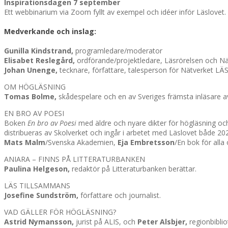
Inspirationsdagen 7 september
Ett webbinarium via Zoom fyllt av exempel och idéer inför Läslo
Medverkande och inslag:
Gunilla Kindstrand,
programledare/moderator
Elisabet Reslegård,
ordförande/projektledare, Läsrörelsen och 
Johan Unenge,
tecknare, författare, talesperson för Nätverket L
OM HÖGLÄSNING
Tomas Bolme,
skådespelare och en av Sveriges främsta inläsare a
EN BRO AV POESI
Boken
En bro av Poesi
med äldre och nyare dikter för högläsning och
distribueras av Skolverket och ingår i arbetet med Läslovet både 
Mats Malm
/Svenska Akademien,
Eja Embretsson
/En bok för alla
ANIARA – FINNS PÅ LITTERATURBANKEN
Paulina Helgeson,
redaktör på Litteraturbanken berättar.
LÄS TILLSAMMANS
Josefine Sundström,
författare och journalist.
VAD GÄLLER FÖR HÖGLÄSNING?
Astrid Nymansson,
jurist på ALIS, och
Peter Alsbjer,
regionbiblio