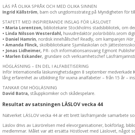
LÄS PÅ OLIKA SPRÅK OCH MED OLIKA SINNEN
Ingrid Källström
, barn och ungdomsstrateg på Myndigheten för til
STAFETT MED INSPIRERANDE INSLAG FÖR LÄSLOVET
• Maria Lorentzon,
bibliotekarie Stockholms stadsbibliotek, om d
• Linda Nilsson Westerdahl,
huvudredaktör
polarbibblo.se
om digi
• Daniel Hamrin
, nordisk innehållschef Readly, om kampanjen
Här 
• Amanda Flinck,
skolbibliotekarie Sjumilaskolan och Jättestenss
• Jonas Lidheimer,
PR- och informationsansvarig Egmont Publishi
• Marlen Eskander
, grundare och verksamhetschef Läsfrämjarinst
HÖGLÄSNING – EN DEL I ALFABETISERING
Inför Internationella läskunnighetsdagen 8 september medverkade
H
lång erfarenhet av utbildning för vuxna analfabeter – från 15 år – 
TANKAR OM HÖGLÄSNING
David Batra,
ståuppkomiker och skådespelare.
Resultat av satsningen LÄSLOV vecka 44
Nätverket LÄSLOV vecka 44 är ett brett läsfrämjande samarbete so
Läslov drivs av Läsrörelsen med elevorganisationer, bokförlag, biblio
medlemmar. Målet var att ersätta Höstlovet med Läslovet, något s