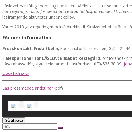
Läslovet har fått genomslag i politiken på flertalet sätt sedan sta
har regeringen bl.a. för avsikt att ge stöd till läsfrämjande aktiviteter
läsfrämjande aktiviteter under skollov.
Våren 2018 gav regeringen också direktiv till Skolverket att stärka Lä
För mer information
Presskontakt:
Frida Ekelin
, koordinator Läsrörelsen, 076-221 44
Talespersoner för LÄSLOV: Elisabet Reslegård
, ordförande/ p
Läsambassadör, styrelseledamot i Läsrörelsen, 070-536 38 39,
joh
www.läslov.se
Läs pressmeddelandet här
(pdf)
0
Search
for: