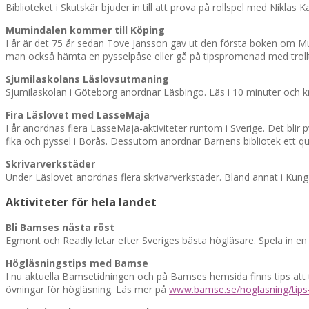
Biblioteket i Skutskär bjuder in till att prova på rollspel med Nikl
Mumindalen kommer till Köping
I år är det 75 år sedan Tove Jansson gav ut den första boken om M
man också hämta en pysselpåse eller gå på tipspromenad med trol
Sjumilaskolans Läslovsutmaning
Sjumilaskolan i Göteborg anordnar Läsbingo. Läs i 10 minuter och kr
Fira Läslovet med LasseMaja
I år anordnas flera LasseMaja-aktiviteter runtom i Sverige. Det bl
fika och pyssel i Borås. Dessutom anordnar Barnens bibliotek ett q
Skrivarverkstäder
Under Läslovet anordnas flera skrivarverkstäder. Bland annat i Kung
Aktiviteter för hela landet
Bli Bamses nästa röst
Egmont och Readly letar efter Sveriges bästa högläsare. Spela in 
Högläsningstips med Bamse
I nu aktuella Bamsetidningen och på Bamses hemsida finns tips att 
övningar för högläsning. Läs mer på
www.bamse.se/hoglasning/tips