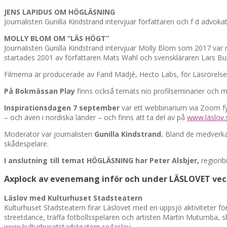
JENS LAPIDUS OM HÖGLÄSNING
Journalisten Gunilla Kindstrand intervjuar författaren och f d advok
MOLLY BLOM OM ”LÄS HÖGT”
Journalisten Gunilla Kindstrand intervjuar Molly Blom som 2017 var m
startades 2001 av författaren Mats Wahl och svenskläraren Lars Bur
Filmerna är producerade av Farid Mädjé, Hecto Labs, för Läsrörels
På Bokmässan Play
finns också temats nio profilseminarier och m
Inspirationsdagen 7 september
var ett webbinarium via Zoom fy
– och även i nordiska länder – och finns att ta del av på
www.läslov.
Moderator var journalisten
Gunilla Kindstrand.
Bland de medverka
skådespelare.
I anslutning till temat HÖGLÄSNING har
Peter Alsbjer,
regionbi
Axplock av evenemang inför och under LÄSLOVET vec
Läslov med Kulturhuset Stadsteatern
Kulturhuset Stadsteatern firar Läslovet med en uppsjö aktiviteter f
streetdance, träffa fotbollsspelaren och artisten Martin Mutumba, s
www.kulturhusetstadsteatern.se/laslov