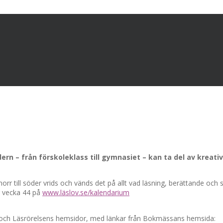
ern – från förskoleklass till gymnasiet – kan ta del av kreativ
 norr till söder vrids och vänds det på allt vad läsning, berättande 
r vecka 44 på
www.läslov.se/kalendarium
och Läsrörelsens hemsidor, med länkar från Bokmässans hemsida: