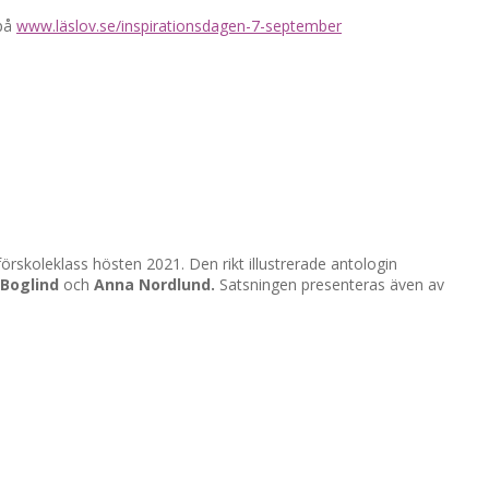
 på
www.läslov.se/inspirationsdagen-7-september
örskoleklass hösten 2021. Den rikt illustrerade antologin
Boglind
och
Anna Nordlund.
Satsningen presenteras även av