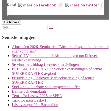
Dela!
0
Search
for:
Senaste inläggen
Almedalen 2026. Seminariet ”Böcker och spel – konkurrenter
eller kompisar?”
Sett på TV, hört i radio och läst i tidningen om läslovets
serietecknartävling
Se vinnarnas bidrag i serietecknartävlingen
PRESSMEDDELANDE: Serietecknartävlingen på temat
SUPERKRAFTER avgjord
Prisutdelning: Läslovets serietecknartävling på temat
SUPERKRAFTER
Spel – en kulturform som engagerar allt fler
Bamse och demokrati
Temat för Läslov 2026 är SPEL
Tack för årets Läslov!
Läslovssagor från Barnradion