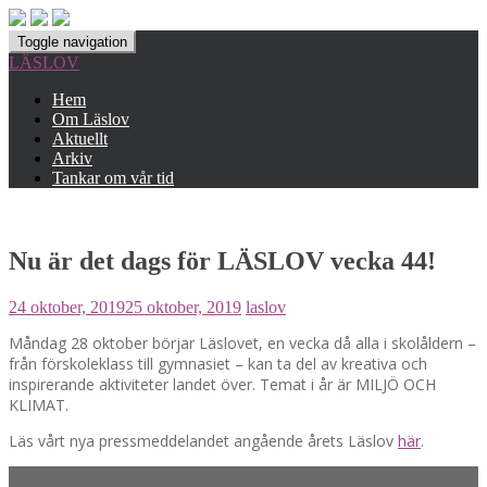
Toggle navigation
LÄSLOV
Hem
Om Läslov
Aktuellt
Arkiv
Tankar om vår tid
Nu är det dags för LÄSLOV vecka 44!
24 oktober, 2019
25 oktober, 2019
laslov
Måndag 28 oktober börjar Läslovet, en vecka då alla i skolåldern –
från förskoleklass till gymnasiet – kan ta del av kreativa och
inspirerande aktiviteter landet över. Temat i år är MILJÖ OCH
KLIMAT.
Läs vårt nya pressmeddelandet angående årets Läslov
här
.