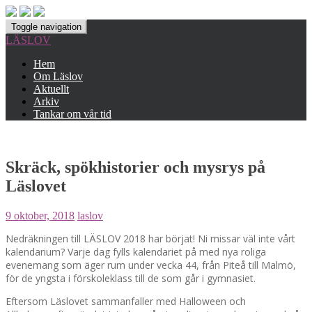
Toggle navigation
LÄSLOV
Hem
Om Läslov
Aktuellt
Arkiv
Tankar om vår tid
Skräck, spökhistorier och mysrys på
Läslovet
9 oktober, 2018
laslov
Nedräkningen till LÄSLOV 2018 har börjat! Ni missar väl inte vårt
kalendarium? Varje dag fylls kalendariet på med nya roliga
evenemang som äger rum under vecka 44, från Piteå till Malmö,
för de yngsta i förskoleklass till de som går i gymnasiet.
Eftersom Läslovet sammanfaller med Halloween och