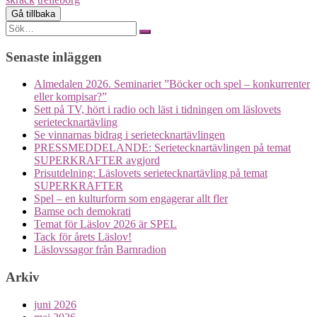
Search
for:
Senaste inläggen
Almedalen 2026. Seminariet ”Böcker och spel – konkurrenter
eller kompisar?”
Sett på TV, hört i radio och läst i tidningen om läslovets
serietecknartävling
Se vinnarnas bidrag i serietecknartävlingen
PRESSMEDDELANDE: Serietecknartävlingen på temat
SUPERKRAFTER avgjord
Prisutdelning: Läslovets serietecknartävling på temat
SUPERKRAFTER
Spel – en kulturform som engagerar allt fler
Bamse och demokrati
Temat för Läslov 2026 är SPEL
Tack för årets Läslov!
Läslovssagor från Barnradion
Arkiv
juni 2026