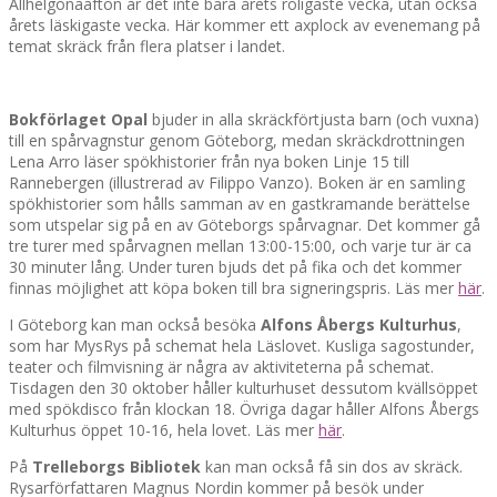
Allhelgonaafton är det inte bara årets roligaste vecka, utan också
årets läskigaste vecka. Här kommer ett axplock av evenemang på
temat skräck från flera platser i landet.
Bokförlaget Opal
bjuder in alla skräckförtjusta barn (och vuxna)
till en spårvagnstur genom Göteborg, medan skräckdrottningen
Lena Arro läser spökhistorier från nya boken Linje 15 till
Rannebergen (illustrerad av Filippo Vanzo). Boken är en samling
spökhistorier som hålls samman av en gastkramande berättelse
som utspelar sig på en av Göteborgs spårvagnar. Det kommer gå
tre turer med spårvagnen mellan 13:00-15:00, och varje tur är ca
30 minuter lång. Under turen bjuds det på fika och det kommer
finnas möjlighet att köpa boken till bra signeringspris. Läs mer
här
.
I Göteborg kan man också besöka
Alfons Åbergs Kulturhus
,
som har MysRys på schemat hela Läslovet. Kusliga sagostunder,
teater och filmvisning är några av aktiviteterna på schemat.
Tisdagen den 30 oktober håller kulturhuset dessutom kvällsöppet
med spökdisco från klockan 18. Övriga dagar håller Alfons Åbergs
Kulturhus öppet 10-16, hela lovet. Läs mer
här
.
På
Trelleborgs Bibliotek
kan man också få sin dos av skräck.
Rysarförfattaren Magnus Nordin kommer på besök under