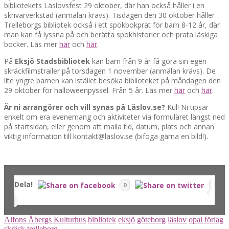
bibliotekets Läslovsfest 29 oktober, där han också håller i en
skrivarverkstad (anmälan krävs). Tisdagen den 30 oktober håller
Trelleborgs bibliotek också i ett spökbokprat för barn 8-12 år, där
man kan få lyssna på och berätta spökhistorier och prata läskiga
böcker. Läs mer
här
och
här
.
På
Eksjö Stadsbibliotek
kan barn från 9 år få göra sin egen
skräckfilmstrailer på torsdagen 1 november (anmälan krävs). De
lite yngre barnen kan istället besöka biblioteket på måndagen den
29 oktober för halloweenpyssel. Från 5 år. Läs mer
här
och
här
.
Är ni arrangörer och vill synas på Läslov.se?
Kul! Ni tipsar
enkelt om era evenemang och aktiviteter via formuläret längst ned
på startsidan, eller genom att maila tid, datum, plats och annan
viktig information till kontakt@läslov.se (bifoga gärna en bild!).
Dela!
0
Alfons Åbergs Kulturhus
bibliotek
eksjö
göteborg
läslov
opal förlag
skräck
trelleborg