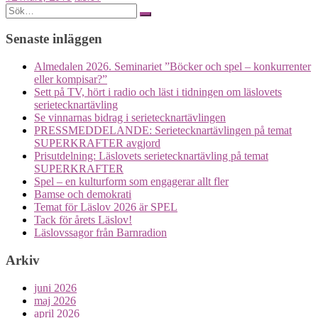
Posts
Search
for:
navigation
Senaste inläggen
Almedalen 2026. Seminariet ”Böcker och spel – konkurrenter
eller kompisar?”
Sett på TV, hört i radio och läst i tidningen om läslovets
serietecknartävling
Se vinnarnas bidrag i serietecknartävlingen
PRESSMEDDELANDE: Serietecknartävlingen på temat
SUPERKRAFTER avgjord
Prisutdelning: Läslovets serietecknartävling på temat
SUPERKRAFTER
Spel – en kulturform som engagerar allt fler
Bamse och demokrati
Temat för Läslov 2026 är SPEL
Tack för årets Läslov!
Läslovssagor från Barnradion
Arkiv
juni 2026
maj 2026
april 2026