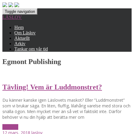
Toggle navigation
LÄSLOV
Hem
Om Läslov
Aktuellt
Arkiv
Tankar om vår tid
Egmont Publishing
Tävling! Vem är Luddmonstret?
Du känner kanske igen Läslovets maskot? Eller ”Luddmonstret”
som vi brukar säga. En liten, fluffig, lilahårig varelse med stora och
snälla ögon. Men mycket mer än så vet vi faktiskt inte. Därför
behöver vi nu din hjälp att berätta mer om
Läs mer
12 mars, 2018
laslov