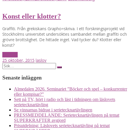
Konst eller klotter?
Graffiti. Från grekiskans Grapho=skriva. I ett forskningsprojekt vid
Stockholms universitet undersöktes sambandet mellan graffiti och
grövre brottslighet. De hittade inget. Vad tycker du? Klotter eller
konst?
Läs mer
25 oktober, 2015
laslov
Posts
Search
for:
navigation
Senaste inläggen
Almedalen 2026. Seminariet ”Böcker och spel – konkurrenter
eller kompisar?”
Sett på TV, hört i radio och läst i tidningen om läslovets
serietecknartävling
Se vinnarnas bidrag i serietecknartävlingen
PRESSMEDDELANDE: Serietecknartävlingen på temat
SUPERKRAFTER avgjord
Prisutdelning: Läslovets serietecknartävling på temat