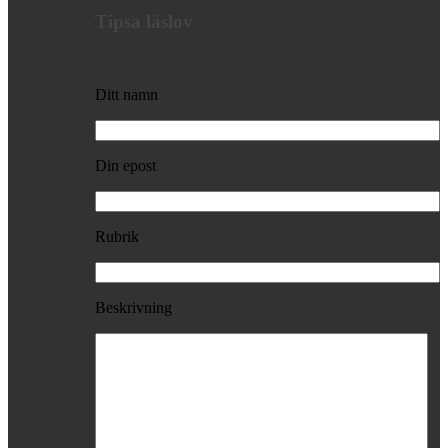
Tipsa läslov
Ditt namn
Din epost
Rubrik
Beskrivning