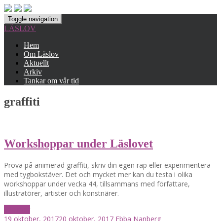
Toggle navigation
LÄSLOV
Hem
Om Läslov
Aktuellt
Arkiv
Tankar om vår tid
graffiti
Workshoppar under Läslovet
Prova på animerad graffiti, skriv din egen rap eller experimentera
med tygbokstäver. Det och mycket mer kan du testa i olika
workshoppar under vecka 44, tillsammans med författare,
illustratörer, artister och konstnärer.
Läs mer
19 oktober, 2017
20 oktober, 2017
Ebba Nanberg