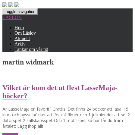
Toggle navigation
LÄSLOV
Hem
Om Läslov
Aktuellt
Arkiv
Tankar om vår tid
martin widmark
Vilket år kom det ut flest LasseMaja-
böcker?
Är LasseMaja en favorit? Grattis. Det finns 24 böcker att läsa. 15
klur- och pysselböcker att lösa. 4 filmer och 1 julkalender att se. 2
datorspel. 2 sällskapsspel. Och 1 mobilspel. Så här får du fram
årtalet: Lägg ihop allt