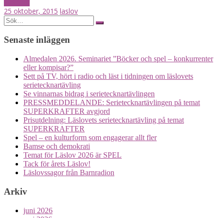
Läs mer
25 oktober, 2015
laslov
Posts
Search
for:
navigation
Senaste inläggen
Almedalen 2026. Seminariet ”Böcker och spel – konkurrenter
eller kompisar?”
Sett på TV, hört i radio och läst i tidningen om läslovets
serietecknartävling
Se vinnarnas bidrag i serietecknartävlingen
PRESSMEDDELANDE: Serietecknartävlingen på temat
SUPERKRAFTER avgjord
Prisutdelning: Läslovets serietecknartävling på temat
SUPERKRAFTER
Spel – en kulturform som engagerar allt fler
Bamse och demokrati
Temat för Läslov 2026 är SPEL
Tack för årets Läslov!
Läslovssagor från Barnradion
Arkiv
juni 2026