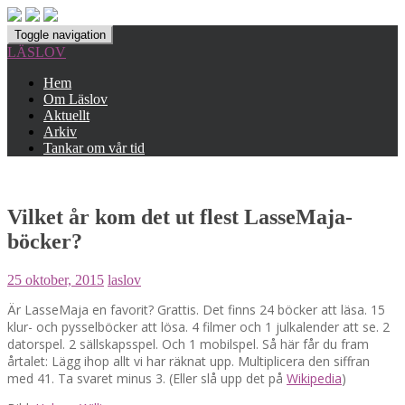
Toggle navigation
LÄSLOV
Hem
Om Läslov
Aktuellt
Arkiv
Tankar om vår tid
Vilket år kom det ut flest LasseMaja-
böcker?
25 oktober, 2015
laslov
Är LasseMaja en favorit? Grattis. Det finns 24 böcker att läsa. 15
klur- och pysselböcker att lösa. 4 filmer och 1 julkalender att se. 2
datorspel. 2 sällskapsspel. Och 1 mobilspel. Så här får du fram
årtalet: Lägg ihop allt vi har räknat upp. Multiplicera den siffran
med 41. Ta svaret minus 3. (Eller slå upp det på
Wikipedia
)