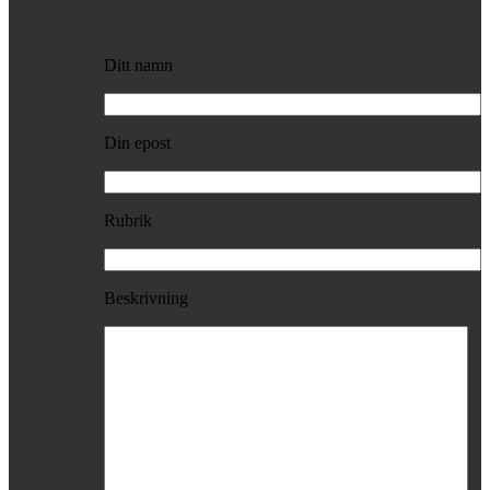
Ditt namn
Din epost
Rubrik
Beskrivning