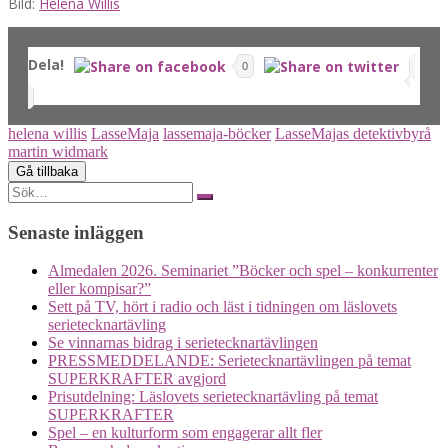
Bild:
Helena Willis
Dela!
0
helena willis
LasseMaja
lassemaja-böcker
LasseMajas detektivbyrå
martin widmark
Search
for:
Senaste inläggen
Almedalen 2026. Seminariet ”Böcker och spel – konkurrenter
eller kompisar?”
Sett på TV, hört i radio och läst i tidningen om läslovets
serietecknartävling
Se vinnarnas bidrag i serietecknartävlingen
PRESSMEDDELANDE: Serietecknartävlingen på temat
SUPERKRAFTER avgjord
Prisutdelning: Läslovets serietecknartävling på temat
SUPERKRAFTER
Spel – en kulturform som engagerar allt fler