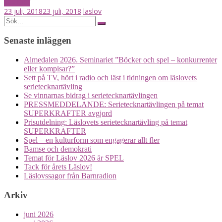
Läs mer
23 juli, 2018
23 juli, 2018
laslov
Posts
Search
for:
navigation
Senaste inläggen
Almedalen 2026. Seminariet ”Böcker och spel – konkurrenter
eller kompisar?”
Sett på TV, hört i radio och läst i tidningen om läslovets
serietecknartävling
Se vinnarnas bidrag i serietecknartävlingen
PRESSMEDDELANDE: Serietecknartävlingen på temat
SUPERKRAFTER avgjord
Prisutdelning: Läslovets serietecknartävling på temat
SUPERKRAFTER
Spel – en kulturform som engagerar allt fler
Bamse och demokrati
Temat för Läslov 2026 är SPEL
Tack för årets Läslov!
Läslovssagor från Barnradion
Arkiv
juni 2026