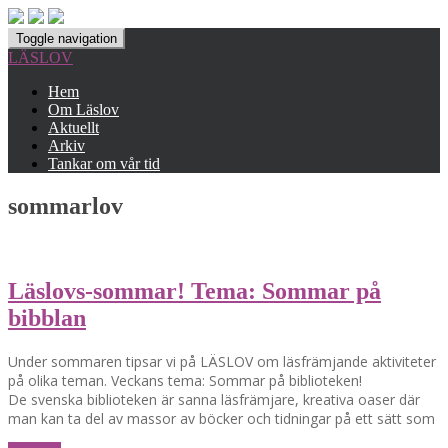
Toggle navigation
LÄSLOV
Hem
Om Läslov
Aktuellt
Arkiv
Tankar om vår tid
sommarlov
Läslovs-sommar! Tema: Sommar på
bibblan
Under sommaren tipsar vi på LÄSLOV om läsfrämjande aktiviteter
på olika teman. Veckans tema: Sommar på biblioteken!
De svenska biblioteken är sanna läsfrämjare, kreativa oaser där
man kan ta del av massor av böcker och tidningar på ett sätt som