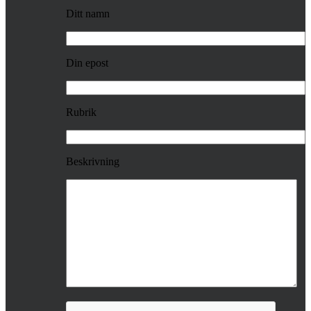
Ditt namn
Din epost
Rubrik
Beskrivning