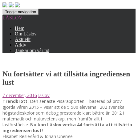
Toggle navigation
LÄSLOV
Hem
Om Läslov
Aktuellt
Arkiv
Tankar om vår tid
Nu fortsätter vi att tillsätta ingrediensen
lust
7 december, 2016
laslov
Trendbrott:
Den senaste Pisarapporten – baserad på prov
gjorda våren 2015 – visar att de 5 500 eleverna i 202 svenska
högstadieskolor som deltog presterade klart bättre än 2012 i
matematik och naturvetenskap, men framför allt i
läsförståelse.
Nu kan Läslov vecka 44 fortsätta att tillsätta
ingrediensen lust!
Elisabet Reslegård & Johan Unenge