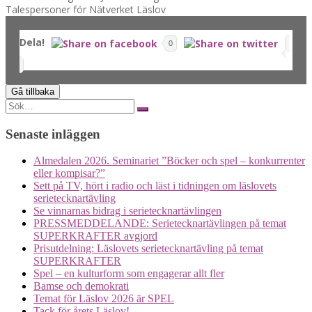
Talespersoner för Nätverket Läslov
Dela!
0
Search
for:
Senaste inläggen
Almedalen 2026. Seminariet ”Böcker och spel – konkurrenter
eller kompisar?”
Sett på TV, hört i radio och läst i tidningen om läslovets
serietecknartävling
Se vinnarnas bidrag i serietecknartävlingen
PRESSMEDDELANDE: Serietecknartävlingen på temat
SUPERKRAFTER avgjord
Prisutdelning: Läslovets serietecknartävling på temat
SUPERKRAFTER
Spel – en kulturform som engagerar allt fler
Bamse och demokrati
Temat för Läslov 2026 är SPEL
Tack för årets Läslov!