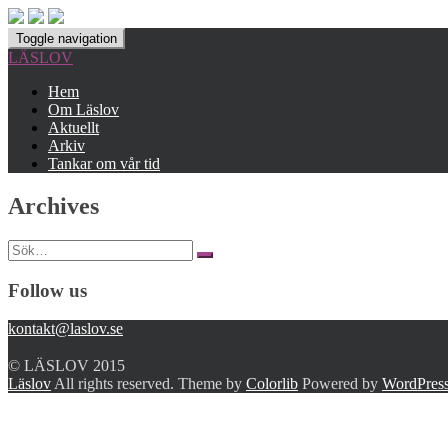
Toggle navigation
LÄSLOV
Hem
Om Läslov
Aktuellt
Arkiv
Tankar om vår tid
Archives
Search
for:
Follow us
kontakt@laslov.se
© LÄSLOV 2015
Läslov
All rights reserved. Theme by
Colorlib
Powered by
WordPres