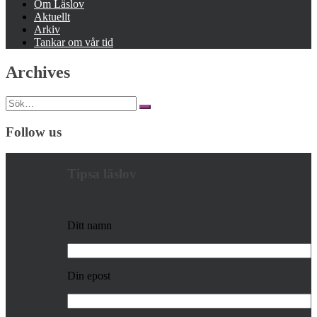
Om Läslov
Aktuellt
Arkiv
Tankar om vår tid
Archives
Search
for:
Follow us
Tipsa läslov
Ditt namn
Din epost