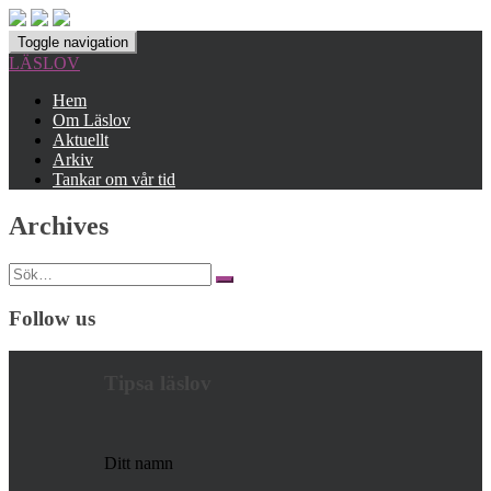
Toggle navigation
LÄSLOV
Hem
Om Läslov
Aktuellt
Arkiv
Tankar om vår tid
Archives
Search
for:
Follow us
Tipsa läslov
Ditt namn